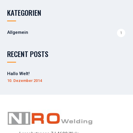
h
KATEGORIEN
e
n
n
Allgemein
1
a
c
h
RECENT POSTS
:
Hallo Welt!
10. Dezember 2014