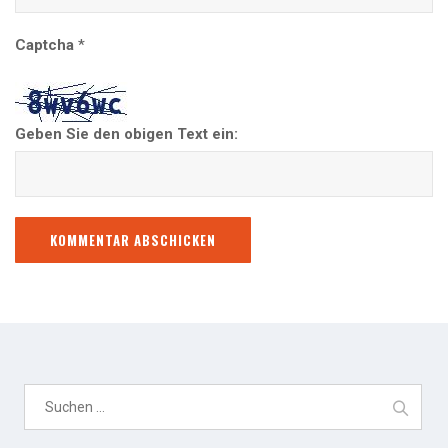
Captcha
*
Geben Sie den obigen Text ein:
S
u
c