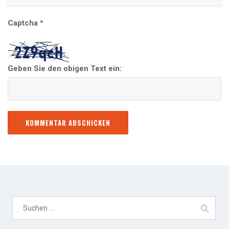
Captcha
*
Geben Sie den obigen Text ein:
S
u
c