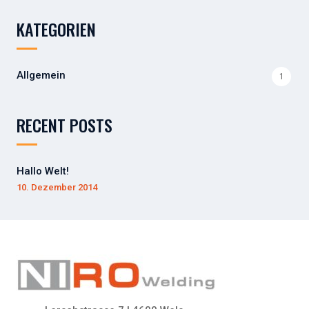
h
KATEGORIEN
e
n
n
Allgemein
1
a
c
h
RECENT POSTS
:
Hallo Welt!
10. Dezember 2014