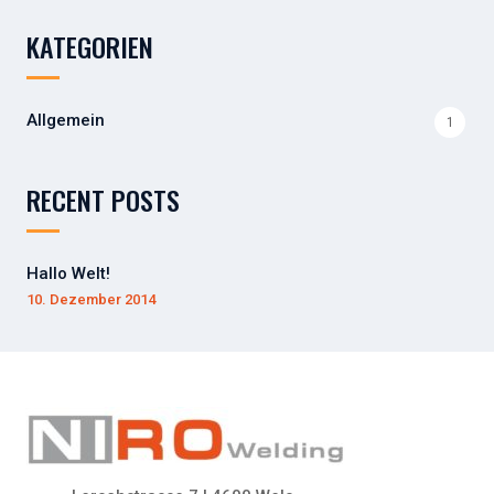
h
KATEGORIEN
e
n
n
Allgemein
1
a
c
h
RECENT POSTS
:
Hallo Welt!
10. Dezember 2014