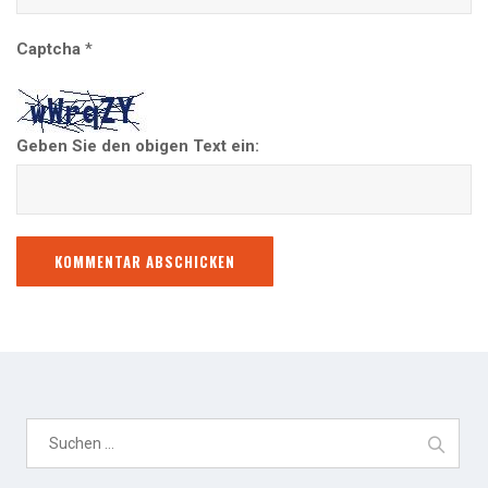
Captcha
*
Geben Sie den obigen Text ein:
S
u
c